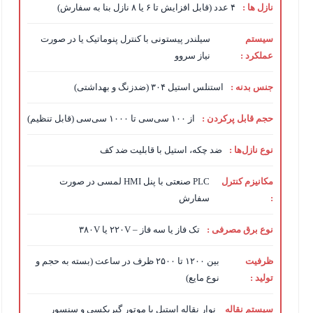
نازل ها :
۴ عدد (قابل افزایش تا ۶ یا ۸ نازل بنا به سفارش)
سیستم
سیلندر پیستونی با کنترل پنوماتیک یا در صورت
عملکرد :
نیاز سروو
جنس بدنه :
استنلس استیل ۳۰۴ (ضدزنگ و بهداشتی)
حجم قابل پرکردن :
از ۱۰۰ سی‌سی تا ۱۰۰۰ سی‌سی (قابل تنظیم)
نوع نازل‌ها :
ضد چکه، استیل با قابلیت ضد کف
مکانیزم کنترل
PLC صنعتی با پنل HMI لمسی در صورت
:
سفارش
نوع برق مصرفی :
تک فاز یا سه فاز – ۲۲۰V یا ۳۸۰V
ظرفیت
بین ۱۲۰۰ تا ۲۵۰۰ ظرف در ساعت (بسته به حجم و
تولید :
نوع مایع)
سیستم نقاله
نوار نقاله استیل با موتور گیربکسی و سنسور