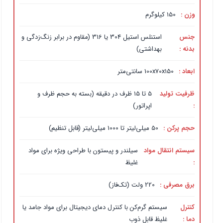
وزن :
150 کیلوگرم
جنس
استنلس استیل 304 یا 316 (مقاوم در برابر زنگ‌زدگی و
بدنه :
بهداشتی)
ابعاد :
100x70x150 سانتی‌متر
ظرفیت تولید
5 تا 15 ظرف در دقیقه (بسته به حجم ظرف و
:
اپراتور)
حجم پرکن :
50 میلی‌لیتر تا 1000 میلی‌لیتر (قابل تنظیم)
سیستم انتقال مواد
سیلندر و پیستون با طراحی ویژه برای مواد
:
غلیظ
برق مصرفی :
220 ولت (تک‌فاز)
کنترل
سیستم گرم‌کن با کنترل دمای دیجیتال برای مواد جامد یا
دما :
غلیظ قابل ذوب