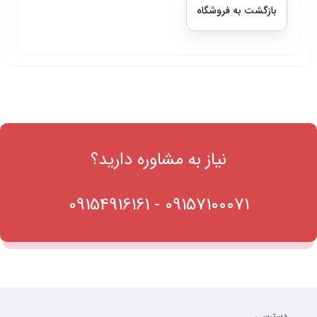
بازگشت به فروشگاه
نیاز به مشاوره دارید؟
09154916161
-
09157100071
دسترسی