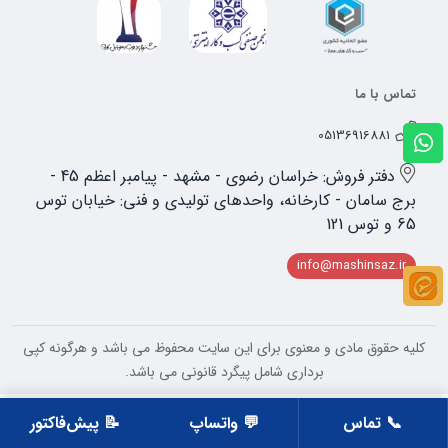
تماس با ما
05136916881
دفتر فروش: خراسان رضوی - مشهد - پیامبر اعظم 45 -
برج سامان - کارخانه، واحدهای تولیدی و فنی: خیابان توس
65 و توس 121
info@mashinsaz.ir
کلیه حقوق مادی و معنوی برای این سایت محفوظ می باشد و هرگونه کپی
برداری شامل پیگرد قانونی می باشد.
📞 تماس
💬 واتساپ
📝 پیش‌فاکتور