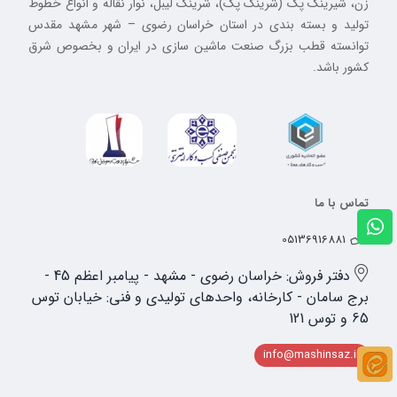
زن، شیرینگ پک (شرینک پک)، شرینک لیبل، نوار نقاله و انواع خطوط
تولید و بسته بندی در استان خراسان رضوی – شهر مشهد مقدس
توانسته قطب بزرگ صنعت ماشین سازی در ایران و بخصوص شرق
کشور باشد.
تماس با ما
05136916881
دفتر فروش: خراسان رضوی - مشهد - پیامبر اعظم 45 -
برج سامان - کارخانه، واحدهای تولیدی و فنی: خیابان توس
65 و توس 121
info@mashinsaz.ir