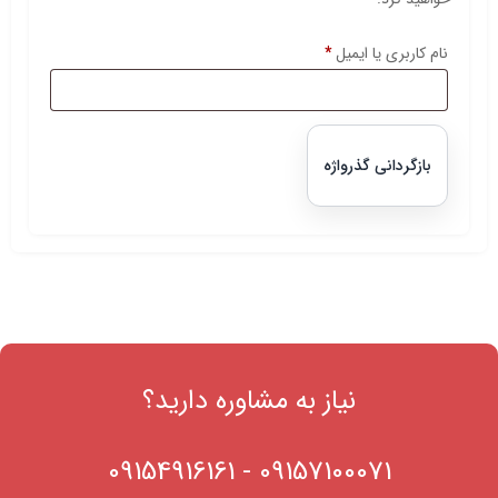
الزامی
نام کاربری یا ایمیل
*
بازگردانی گذرواژه
نیاز به مشاوره دارید؟
09154916161
-
09157100071